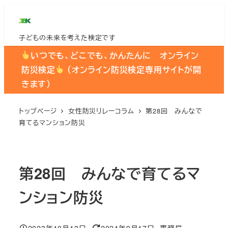
メ
イ
子どもの未来を考えた検定です
ン
コ
いつでも、どこでも、かんたんに オンライン
ン
防災検定
（オンライン防災検定専用サイトが開
テ
きます）
ン
ツ
トップページ
女性防災リレーコラム
第28回 みんなで
育てるマンション防災
へ
移
動
第28回 みんなで育てるマ
ンション防災
2023年10月13日
2024年9月17日
事務局