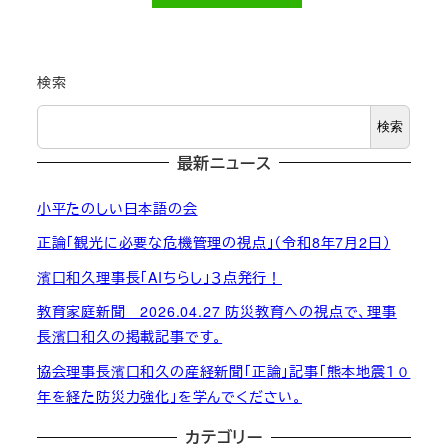
投稿日
検索
検索
最新ニュース
小平たのしい日本語の会
正論「観光に必要な危機管理の視点」（令和8年7月2日）
濱口和久理事長「AIちらし」３点発行！
教育家庭新聞 2026.04.27 防災教育への視点で、理事
長濱口和久の掲載記事です。
協会理事長濱口和久の産経新聞「正論」記事「熊本地震１０
年を経た防災力強化」を学んでください。
カテゴリー