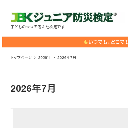
メ
イ
ン
子どもの未来を考えた検定です
コ
ン
いつでも、どこで
テ
ン
トップページ
2026年
2026年7月
ツ
へ
移
2026年7月
動