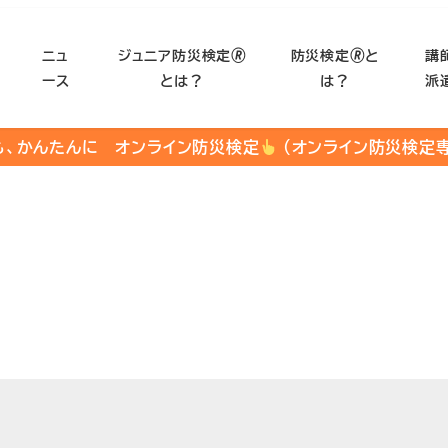
ニュ
ジュニア防災検定🄬
防災検定🄬と
講
ース
とは？
は？
派
も、かんたんに オンライン防災検定
（オンライン防災検定