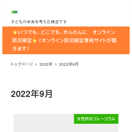
メ
イ
子どもの未来を考えた検定です
ン
コ
いつでも、どこでも、かんたんに オンライン
ン
防災検定
（オンライン防災検定専用サイトが開
テ
きます）
ン
ツ
トップページ
2022年
2022年9月
へ
移
動
2022年9月
女性防災リレーコラム