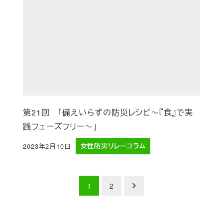
第21回 「備えいらずの防災レシピ～『食』で実
践フェーズフリー～」
2023年2月10日
女性防災リレーコラム
投稿日
投
1
2
稿