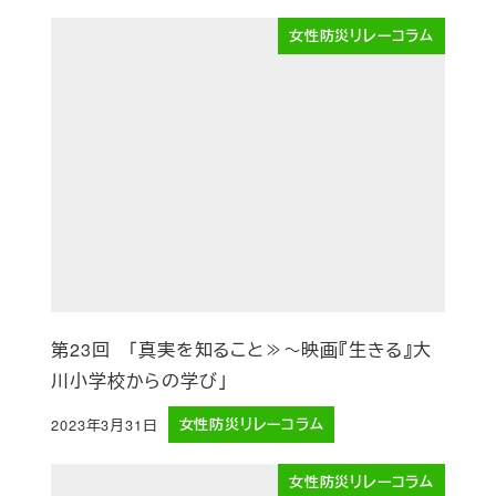
女性防災リレーコラム
第23回 「真実を知ること≫～映画『生きる』大
川小学校からの学び」
2023年3月31日
女性防災リレーコラム
投稿日
女性防災リレーコラム