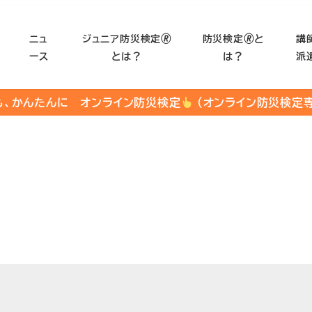
ニュ
ジュニア防災検定🄬
防災検定🄬と
講
ース
とは？
は？
派
も、かんたんに オンライン防災検定
（オンライン防災検定