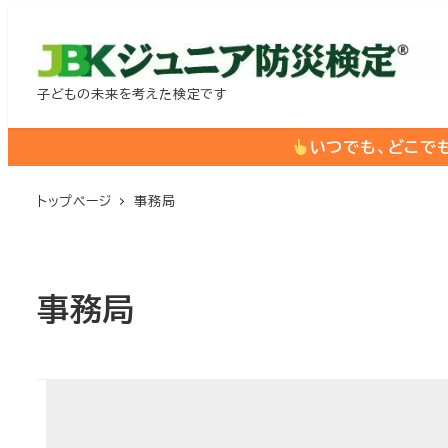
メ
イ
ン
子どもの未来を考えた検定です
コ
ン
いつでも、どこで
テ
ン
トップページ
事務局
ツ
へ
移
事務局
動