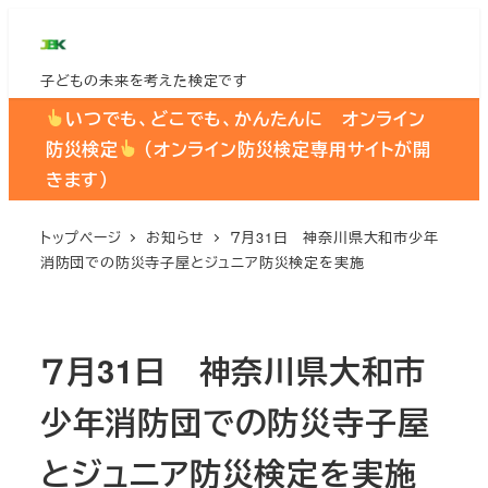
メ
イ
子どもの未来を考えた検定です
ン
コ
いつでも、どこでも、かんたんに オンライン
ン
防災検定
（オンライン防災検定専用サイトが開
テ
きます）
ン
ツ
トップページ
お知らせ
７月31日 神奈川県大和市少年
消防団での防災寺子屋とジュニア防災検定を実施
へ
移
動
７月31日 神奈川県大和市
少年消防団での防災寺子屋
とジュニア防災検定を実施