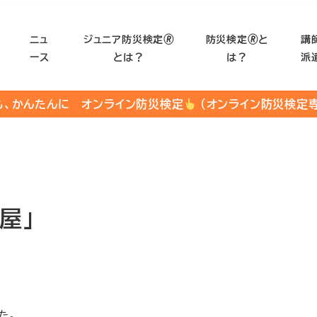
ニュ
ジュニア防災検定🄬
防災検定🄬と
講
ース
とは？
は？
派
も、かんたんに オンライン防災検定
（オンライン防災検定
屋」
せ
た。