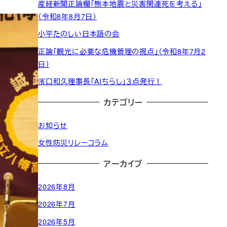
産経新聞正論欄「熊本地震と災害関連死を考える」
（令和8年8月7日）
小平たのしい日本語の会
正論「観光に必要な危機管理の視点」（令和8年7月2
日）
濱口和久理事長「AIちらし」３点発行！
カテゴリー
お知らせ
女性防災リレーコラム
アーカイブ
2026年8月
2026年7月
2026年5月