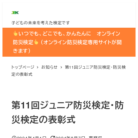
メ
イ
子どもの未来を考えた検定です
ン
コ
いつでも、どこでも、かんたんに オンライン
ン
防災検定
（オンライン防災検定専用サイトが開
テ
きます）
ン
ツ
トップページ
お知らせ
第11回ジュニア防災検定・防災検
定の表彰式
へ
移
動
第11回ジュニア防災検定・防
災検定の表彰式
2024年4月1日
2024年8月7日
事務局