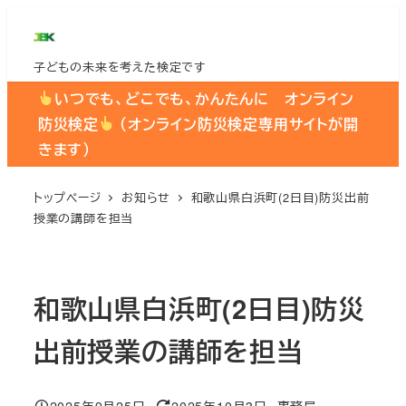
メ
イ
子どもの未来を考えた検定です
ン
コ
いつでも、どこでも、かんたんに オンライン
ン
防災検定
（オンライン防災検定専用サイトが開
テ
きます）
ン
ツ
トップページ
お知らせ
和歌山県白浜町(2日目)防災出前
授業の講師を担当
へ
移
動
和歌山県白浜町(2日目)防災
出前授業の講師を担当
2025年9月25日
2025年10月3日
事務局