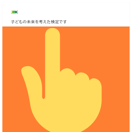
メ
イ
子どもの未来を考えた検定です
ン
コ
ン
テ
ン
ツ
へ
移
動