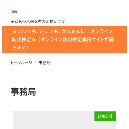
メ
イ
子どもの未来を考えた検定です
ン
コ
いつでも、どこでも、かんたんに オンライン
ン
防災検定
（オンライン防災検定専用サイトが開
テ
きます）
ン
ツ
トップページ
事務局
へ
移
動
事務局
お知らせ