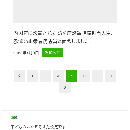
内閣府に設置された防災庁設置準備担当大臣、
赤澤亮正衆議院議員と面会しました。
2025年1月9日
お知らせ
投稿日
投
1
…
4
5
6
…
11
稿
の
ペ
ー
子どもの未来を考えた検定です